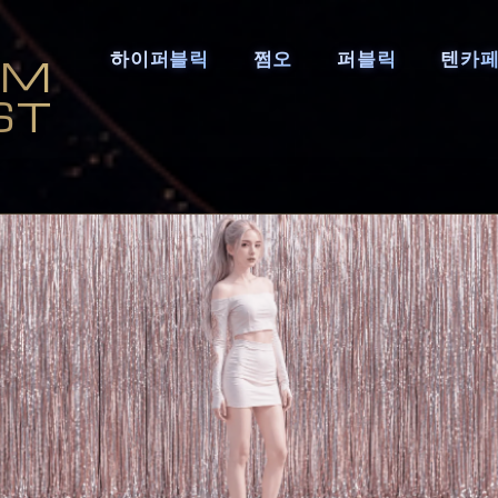
하이퍼블릭
쩜오
퍼블릭
텐카
AM
ST