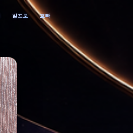
페
일프로
호빠